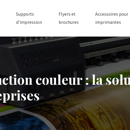
Supports
Flyers et
Accessoires pour
d’impression
brochures
imprimantes
tion couleur : la sol
eprises