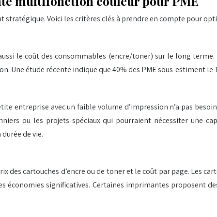
nte multifonction couleur pour PME
stratégique. Voici les critères clés à prendre en compte pour opti
s aussi le coût des consommables (encre/toner) sur le long terme.
tion. Une étude récente indique que 40% des PME sous-estiment le
te entreprise avec un faible volume d’impression n’a pas besoin
nniers ou les projets spéciaux qui pourraient nécessiter une ca
 durée de vie.
x des cartouches d’encre ou de toner et le coût par page. Les car
s économies significatives. Certaines imprimantes proposent d