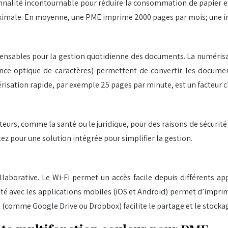
nnalité incontournable pour réduire la consommation de papier e
té maximale. En moyenne, une PME imprime 2000 pages par mois; une
pensables pour la gestion quotidienne des documents. La numérisati
ce optique de caractères) permettent de convertir les documents
risation rapide, par exemple 25 pages par minute, est un facteur cl
secteurs, comme la santé ou le juridique, pour des raisons de sécuri
tez pour une solution intégrée pour simplifier la gestion.
ollaborative. Le Wi-Fi permet un accès facile depuis différents a
lité avec les applications mobiles (iOS et Android) permet d’impr
oud (comme Google Drive ou Dropbox) facilite le partage et le stockag