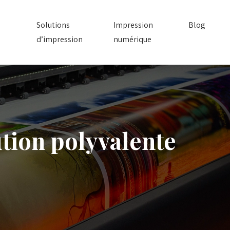
Solutions
Impression
Blog
d’impression
numérique
ution polyvalente