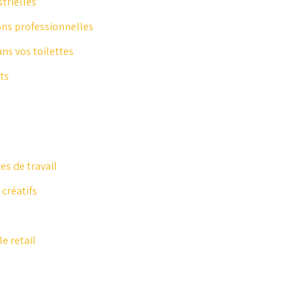
trielles
ons professionnelles
ans vos toilettes
ts
es de travail
créatifs
e retail