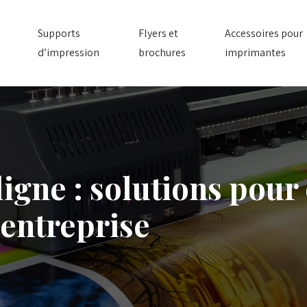
Supports
Flyers et
Accessoires pour
d’impression
brochures
imprimantes
igne : solutions pour
’entreprise