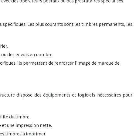
avec des opérateurs postaux ou des prestataires spécialisés.
s spécifiques. Les plus courants sont les timbres permanents, les
rier.
x ou des envois en nombre.
cifiques. Ils permettent de renforcer l’image de marque de
tructure dispose des équipements et logiciels nécessaires pour
lité du timbre.
e et une impression nette.
les timbres à imprimer.