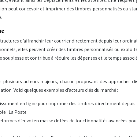
ux, évitant ainsi les déplacements et les attentes. Elle requiert
isation peut concevoir et imprimer des timbres personnalisés ou 
e.
ne
structures d’affranchir leur courrier directement depuis leur ordi
ionnels, elles peuvent créer des timbres personnalisés ou exploit
 souplesse et contribue à réduire les dépenses et le temps associé
plusieurs acteurs majeurs, chacun proposant des approches disti
sation. Voici quelques exemples d’acteurs clés du marché :
hissement en ligne pour imprimer des timbres directement depuis le
e : La Poste.
formes d’envoi en masse dotées de fonctionnalités avancées pour l