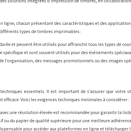
des solutions intégrées d’impression de timbres, en collaboration 
n ligne, chacun présentant des caractéristiques et des application
 différents types de timbres imprimables :
durée et peuvent être utilisés pour affranchir tous les types de cour
e spécifique et sont souvent utilisés pour des événements spéciau
 de l’organisation, des messages promotionnels ou des images spé
techniques essentiels. Il est important de s’assurer que votre s
efficace. Voici les exigences techniques minimales à considérer :
 avec une résolution élevée est recommandée pour garantir la lisibi
hésif ou du papier de qualité supérieure pour une meilleure adhérenc
dispensable pour accéder aux plateformes en ligne et télécharger 